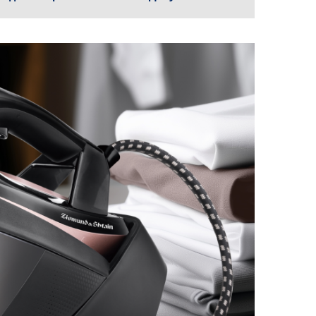
Мультиварки
Аэрогрили
Кофеварки
Кофемолки
Капучинаторы
Соковыжималки
Электрические чайники
Утюги
Дозаторы для мыла
Кухонные мойки
Смесители