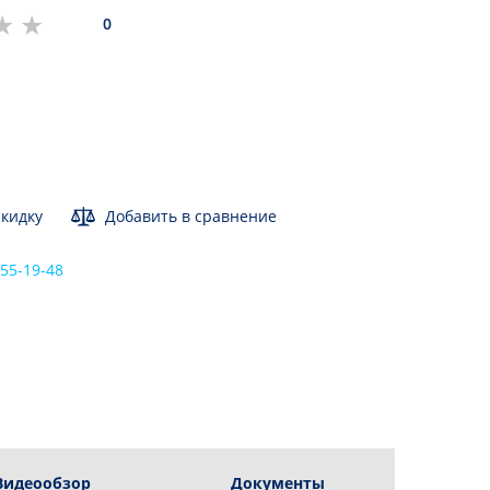
приборы
Блендеры
0
Дозаторы для мыла
Измельчители
Кухонные мойки
Кухонные машины
Смесители
Миксеры
Аксессуары для сантехники
Мультирезки
Электрические
мясорубки
Вакуумные упаковщики
кидку
Добавить в сравнение
Кухонные весы
Ножеточки
555-19-48
Электрические
штопоры
Грили электрические
Настольные плиты
Сушилки для овощей и
фруктов
Тостеры
Хлебопечи
Видеообзор
Документы