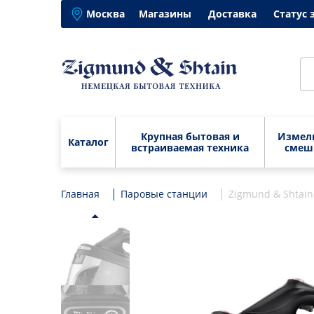
Москва
Магазины
Доставка
Статус 
Крупная бытовая и
Измел
Каталог
встраиваемая техника
смеш
Главная
Крупная бытовая и
Паровые станции
Варочные панели
Zigmund & Shtain
Блен
встраиваемая техника
Вытяжки
Изме
Варочные панели
Бле
Электрические духовые
Кухо
шкафы
Вытяжки
Изм
Микс
Посудомоечные
Электрические духовые шкафы
Кух
Муль
машины
Посудомоечные машины
Мик
Элек
Микроволновые печи
мясо
Микроволновые печи
Мул
Стиральные машины