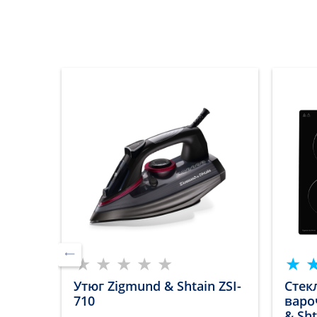
нель
Утюг Zigmund & Shtain ZSI-
Стек
ла
710
варо
& Sht