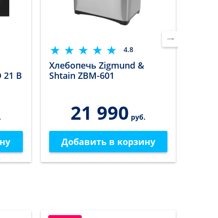
4.8
Хлебопечь Zigmund &
Отпа
 21 B
Shtain ZBM-601
Shtai
21 990
.
руб.
ну
Добавить в корзину
До