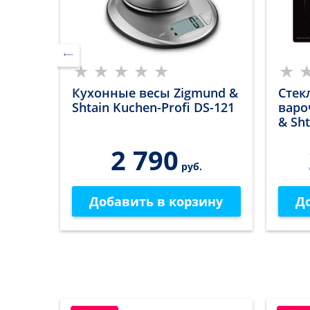
nd &
Кухонные весы Zigmund &
Стек
Shtain Kuchen-Profi DS-121
варо
& Sht
2 790
руб.
ину
Добавить в корзину
Д