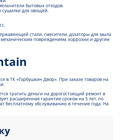
ки.
мельчители бытовых отходов.
и сушилки для овощей.
сс.
нержавеющей стали, смесители, дозаторы для мыла
 механическим повреждениям, коррозии и другим
htain
я в ТК «Горбушкин Двор». При заказе товаров на
ии.
тся тратить деньги на дорогостоящий ремонт в
ует расширенная гарантия сроком на 5 лет, по
жат бесплатному обслуживанию в течение года. На
ку