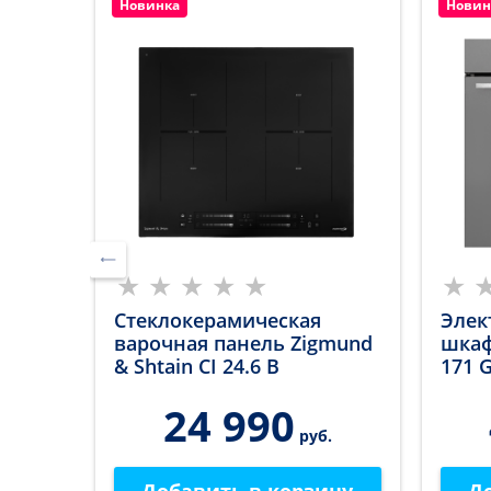
Новинка
Новин
Стеклокерамическая
Элек
варочная панель Zigmund
шкаф
& Shtain CI 24.6 B
171 
24 990
и
руб.