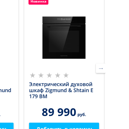
Новинка
Новин
Электрический духовой
Тосте
mund
шкаф Zigmund & Shtain E
ST-10
179 BM
89 990
.
руб.