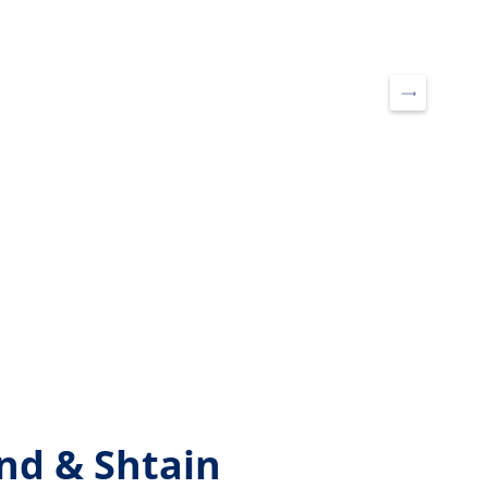
приборы
Блендеры
Дозаторы для мыла
Измельчители
Кухонные мойки
Кухонные машины
Смесители
Миксеры
Аксессуары для сантехники
Мультирезки
Электрические
мясорубки
Вакуумные упаковщики
Кухонные весы
Ножеточки
Электрические
штопоры
Грили электрические
Настольные плиты
Сушилки для овощей и
фруктов
Тостеры
d & Shtain
Хлебопечи