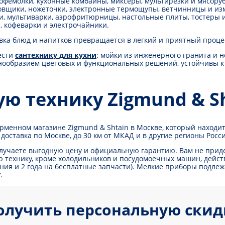
офемолки, кухонные комбайны, миксеры, мультирезки и мясоруб
овщики, ножеточки, электронные термощупы, ветчинницы и из
, мультиварки, аэрофритюрницы, настольные плиты, тостеры 
 кофеварки и электрочайники.
вка блюд и напитков превращается в легкий и приятный проце
ести
сантехнику для кухни
: мойки из инженерного гранита и 
нообразием цветовых и функциональных решений, устойчивы к
ую технику Zigmund & S
менном магазине Zigmund & Shtain в Москве, который находитс
оставка по Москве, до 30 км от МКАД и в другие регионы Росс
олучаете выгодную цену и официальную гарантию. Вам не приде
 технику, кроме холодильников и посудомоечных машин, действ
вания и 2 года на бесплатные запчасти). Мелкие приборы подле
.
олучить персональную скид