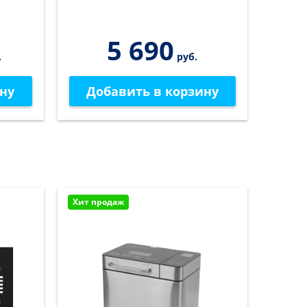
195.6
5 690
.
руб.
ну
Добавить в корзину
До
Хит продаж
Хит пр