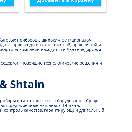
ну
Добавить в корзину
До
х бытовых приборов с широким функционалом,
да — производство качественной, практичной и
-квартира компании находится в Дюссельдорфе, а
я содержит новейшие технологические решения и
& Shtain
приборы и сантехническое оборудование. Среди
иты, посудомоечные машины, СВЧ-печи,
ый контроль качества, гарантирующий длительный