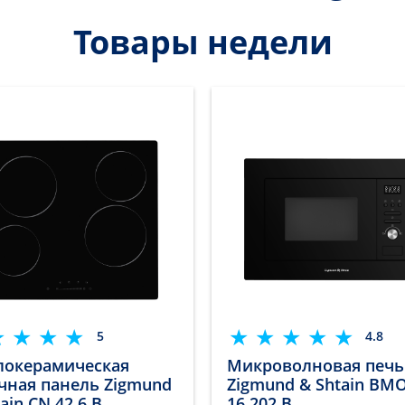
Товары недели
5
4.8
локерамическая
Микроволновая печь
чная панель Zigmund
Zigmund & Shtain BM
ain CN 42.6 B
16.202 B