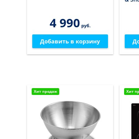
4 990
.
руб.
ину
Добавить в корзину
Д
Хит продаж
Хит п