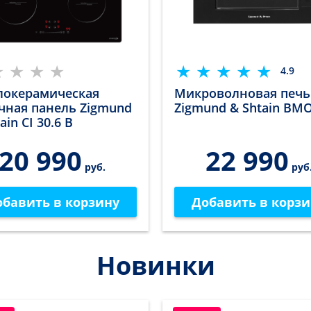
4.9
локерамическая
Микроволновая печь
чная панель Zigmund
Zigmund & Shtain BMO
ain CI 30.6 B
20 990
22 990
руб.
руб
обавить в корзину
Добавить в корзи
Новинки