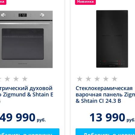
ка
Новинка
трический духовой
Стеклокерамическая
 Zigmund & Shtain E
варочная панель Zig
G
& Shtain CI 24.3 B
49 990
13 990
руб.
руб