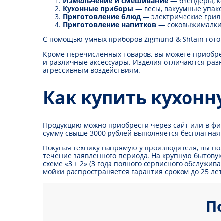
Измельчение и смешивание
— блендеры, к
Кухонные приборы
— весы, вакуумные упак
Приготовление блюд
— электрические грили
Приготовление напитков
— соковыжималки,
С помощью умных приборов Zigmund & Shtain гото
Кроме перечисленных товаров, вы можете приобр
и различные аксессуары. Изделия отличаются раз
агрессивным воздействиям.
Как купить кухонн
Продукцию можно приобрести через сайт или в фир
сумму свыше 3000 рублей выполняется бесплатная д
Покупая технику напрямую у производителя, вы п
течение заявленного периода. На крупную бытовую
схеме «3 + 2» (3 года полного сервисного обслужи
мойки распространяется гарантия сроком до 25 лет
П