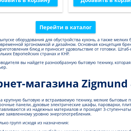
обавить в корзину
Добавить в корзи
Перейти в каталог
ыпуске оборудования для обустройства кухонь, а также мелки
временной эргономикой и дизайном. Основная концепция брен
риготовления блюд и приносит удовольствие от готовки. Штаб
ьких Европейских странах и КНР.
зводителя вы найдете разнообразную бытовую технику, котора
ьер.
нет-магазина Zigmund 
на крупную бытовую и встраиваемую технику, мелкие бытовые 
арочные панели, духовые электрические шкафы, пароварки, пл
тавливаются из надежных материалов и проходят 3-ступенчат
вие заявленному уровню энергопотребления.
лько групп исходя из назначения: