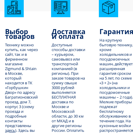
Выбор
Доставка
Гаранти
товаров
и оплата
На крупную
Технику можно
Доступные
бытовую технику,
купить, как через
способы доставки
кроме
сайт, так и в
– курьером,
холодильников и
фирменном
самовывоз или
посудомоечных
магазине
транспортной
машин, действует
Zigmund & Shtain
компанией (в
расширенная
в Москве,
регионы). При
гарантия сроком
который
заказе товаров на
на 5 лет, по схеме
находится в ТК
сумму свыше
«3 + 2» (на
«Горбушкин
3000 рублей
холодильники и
Двор» по адресу
выполняется
посудомоечные
Багратионовский
БЕСПЛАТНАЯ
машины – 2 года).
проезд, дом 7,
доставка по
Мелкие приборы
корпус 3 (схему
Москве и
подлежат
проезда и
Московской
бесплатному
подробные
области, до 30 км
обслуживанию в
контакты
от МКАД и в
течение года. На
представлены
другие регионы
кухонные мойки
здесь
). Здесь вы
России. Оплатить
распространяется