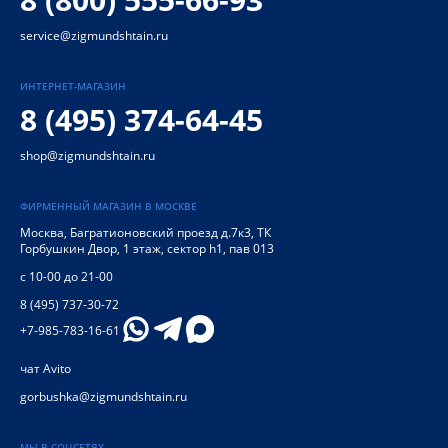
service@zigmundshtain.ru
ИНТЕРНЕТ-МАГАЗИН
8 (495) 374-64-45
shop@zigmundshtain.ru
ФИРМЕННЫЙ МАГАЗИН В МОСКВЕ
Москва
,
Багратионовский проезд д.7к3, ТК
Горбушкин Двор, 1 этаж, сектор h1, пав 013
с 10-00 до 21-00
8 (495) 737-30-72
+7-985-783-16-61
чат Avito
gorbushka@zigmundshtain.ru
МЫ В СОЦСЕТЯХ