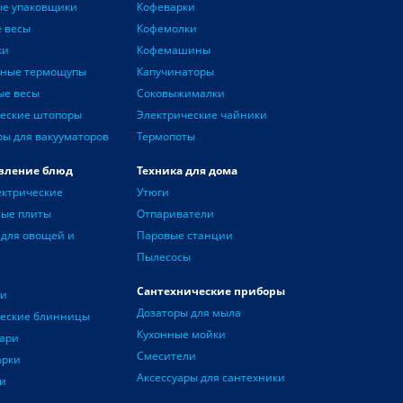
ые упаковщики
Кофеварки
 весы
Кофемолки
ки
Кофемашины
нные термощупы
Капучинаторы
ые весы
Соковыжималки
еские штопоры
Электрические чайники
ры для вакууматоров
Термопоты
вление блюд
Техника для дома
ектрические
Утюги
ные плиты
Отпариватели
для овощей и
Паровые станции
Пылесосы
Сантехнические приборы
чи
Дозаторы для мыла
ческие блинницы
Кухонные мойки
ари
Смесители
арки
Аксессуары для сантехники
и