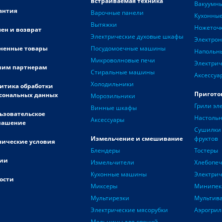
встраиваемая техника
Вакуумн
антия
Варочные панели
Кухонные
Вытяжки
Ножеточ
ен и возврат
Электрические духовые шкафы
Электро
ненные товары
Посудомоечные машины
Напольн
Микроволновые печи
Электрич
им партнерам
Стиральные машины
Аксессуа
Холодильники
итика обработки
Пригото
сональных данных
Морозильники
Грили эл
Винные шкафы
ьзовательское
Настоль
Аксессуары
лашение
Сушилки 
Измельчение и смешивание
фруктов
нические условия
Блендеры
Тостеры
ии
Измельчители
Хлебопе
Кухонные машины
Электри
ости
Миксеры
Минипек
Мультирезки
Мультив
Электрические мясорубки
Аэрогрил
Мельницы для специй