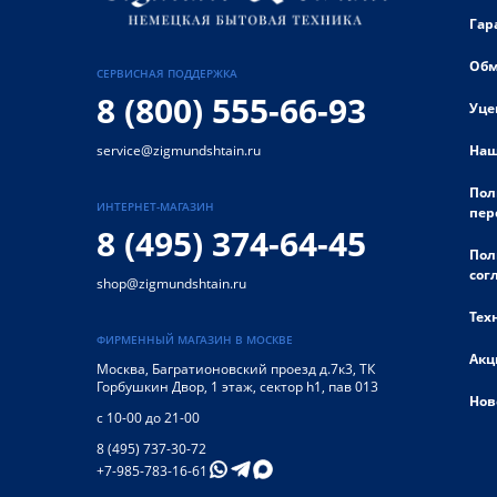
Гар
Обм
СЕРВИСНАЯ ПОДДЕРЖКА
8 (800) 555-66-93
Уце
Наш
service@zigmundshtain.ru
Пол
ИНТЕРНЕТ-МАГАЗИН
пер
8 (495) 374-64-45
Пол
сог
shop@zigmundshtain.ru
Тех
ФИРМЕННЫЙ МАГАЗИН В МОСКВЕ
Акц
Москва
,
Багратионовский проезд д.7к3, ТК
Горбушкин Двор, 1 этаж, сектор h1, пав 013
Нов
с 10-00 до 21-00
8 (495) 737-30-72
+7-985-783-16-61