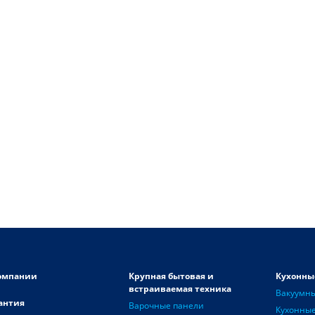
омпании
Крупная бытовая и
Кухонны
встраиваемая техника
Вакуумн
антия
Варочные панели
Кухонные