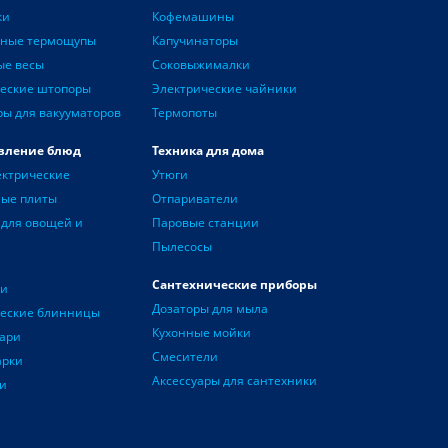
ки
Кофемашины
нные термощупы
Капучинаторы
ые весы
Соковыжималки
еские штопоры
Электрические чайники
ры для вакууматоров
Термопоты
вление блюд
Техника для дома
ектрические
Утюги
ные плиты
Отпариватели
для овощей и
Паровые станции
Пылесосы
Сантехнические приборы
чи
Дозаторы для мыла
ческие блинницы
Кухонные мойки
ари
Смесители
арки
Аксессуары для сантехники
и