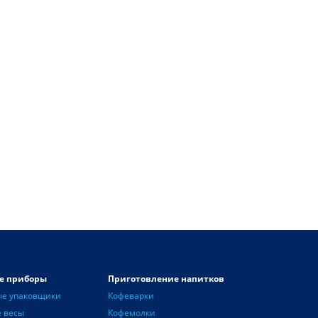
е приборы
Приготовление напитков
ые упаковщики
Кофеварки
 весы
Кофемолки