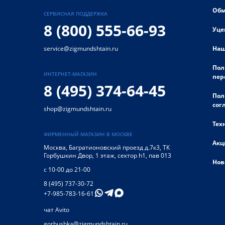
Обм
СЕРВИСНАЯ ПОДДЕРЖКА
8 (800) 555-66-93
Уце
Наш
service@zigmundshtain.ru
Пол
ИНТЕРНЕТ-МАГАЗИН
пер
8 (495) 374-64-45
Пол
сог
shop@zigmundshtain.ru
Тех
ФИРМЕННЫЙ МАГАЗИН В МОСКВЕ
Акц
Москва
,
Багратионовский проезд д.7к3, ТК
Горбушкин Двор, 1 этаж, сектор h1, пав 013
Нов
с 10-00 до 21-00
8 (495) 737-30-72
+7-985-783-16-61
чат Avito
gorbushka@zigmundshtain.ru