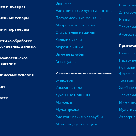
Вытяжки
Ножеточ
ен и возврат
Электрические духовые шкафы
Электро
ненные товары
Посудомоечные машины
Напольн
Микроволновые печи
Электрич
им партнерам
Стиральные машины
Аксессуа
Холодильники
итика обработки
Пригото
сональных данных
Морозильники
Грили эл
Винные шкафы
ьзовательское
Настоль
Аксессуары
лашение
Сушилки 
Измельчение и смешивание
фруктов
нические условия
Блендеры
Тостеры
ии
Измельчители
Хлебопе
Кухонные машины
Электри
ости
Миксеры
Минипек
Мультирезки
Мультив
Электрические мясорубки
Аэрогрил
Мельницы для специй