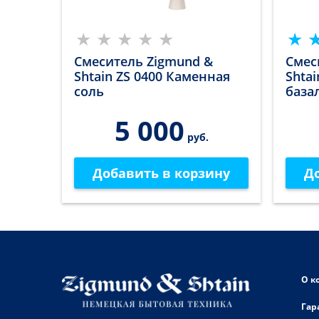
Смеситель Zigmund &
Смес
Shtain ZS 0400 Каменная
Shta
соль
база
5 000
руб.
Добавить в корзину
Д
О к
Гар