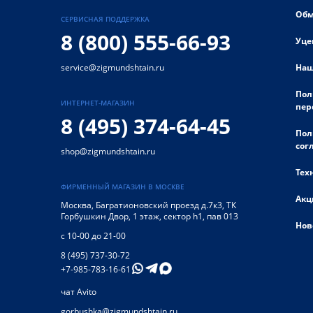
Обм
СЕРВИСНАЯ ПОДДЕРЖКА
8 (800) 555-66-93
Уце
Наш
service@zigmundshtain.ru
Пол
ИНТЕРНЕТ-МАГАЗИН
пер
8 (495) 374-64-45
Пол
сог
shop@zigmundshtain.ru
Тех
ФИРМЕННЫЙ МАГАЗИН В МОСКВЕ
Акц
Москва
,
Багратионовский проезд д.7к3, ТК
Горбушкин Двор, 1 этаж, сектор h1, пав 013
Нов
с 10-00 до 21-00
8 (495) 737-30-72
+7-985-783-16-61
чат Avito
gorbushka@zigmundshtain.ru