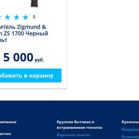
5
итель Zigmund &
in ZS 1700 Черный
льт
5 000
руб.
обавить в корзину
омпании
Крупная бытовая и
Кухонны
встраиваемая техника
Вакуумн
антия
Варочные панели
Кухонные