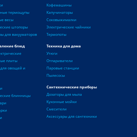
ки
Кофемашины
нные термощупы
Капучинаторы
ые весы
Соковыжималки
еские штопоры
Электрические чайники
ры для вакууматоров
Термопоты
вление блюд
Техника для дома
ектрические
Утюги
ные плиты
Отпариватели
для овощей и
Паровые станции
Пылесосы
Сантехнические приборы
чи
Дозаторы для мыла
ческие блинницы
Кухонные мойки
ари
Смесители
арки
Аксессуары для сантехники
и