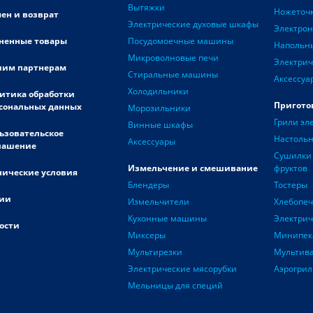
Вытяжки
Ножеточ
ен и возврат
Электрические духовые шкафы
Электро
ненные товары
Посудомоечные машины
Напольн
Микроволновые печи
Электрич
им партнерам
Стиральные машины
Аксессуа
Холодильники
итика обработки
Пригото
сональных данных
Морозильники
Грили эл
Винные шкафы
ьзовательское
Настоль
Аксессуары
лашение
Сушилки 
Измельчение и смешивание
фруктов
нические условия
Блендеры
Тостеры
ии
Измельчители
Хлебопе
Кухонные машины
Электри
ости
Миксеры
Минипек
Мультирезки
Мультив
Электрические мясорубки
Аэрогрил
Мельницы для специй