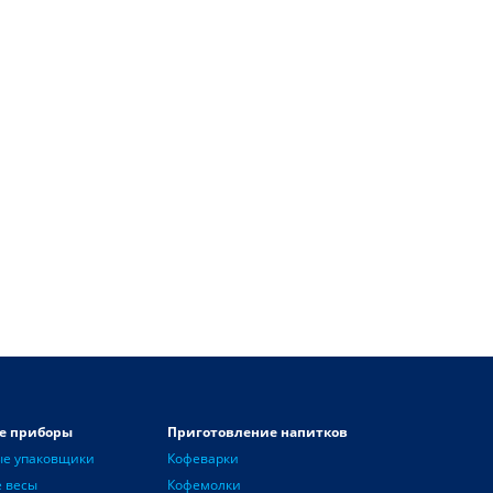
е приборы
Приготовление напитков
ые упаковщики
Кофеварки
 весы
Кофемолки