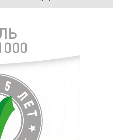
Мультиварки
Аэрогрили
Кофеварки
Кофемолки
Кофемашины
Капучинаторы
Соковыжималки
Электрические чайники
Утюги
Дозаторы для мыла
Кухонные мойки
Смесители