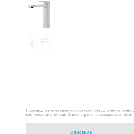
Мель
Стиральные машины
Элек
Холодильники
Холодильники
Мел
Морозильники
Морозильники
Винные шкафы
Винные шкафы
Аксессуары
Аксессуары
Вак
Кух
Нож
Эле
Нап
Эле
Аксе
Производитель на свое усмотрение и без дополнительных
комплектацию, внешний вид, страну производства и техни
Описание