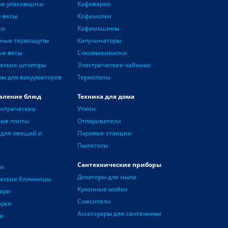
ые упаковщики
Кофеварки
 весы
Кофемолки
ки
Кофемашины
нные термощупы
Капучинаторы
ые весы
Соковыжималки
еские штопоры
Электрические чайники
ры для вакууматоров
Термопоты
вление блюд
Техника для дома
ектрические
Утюги
ные плиты
Отпариватели
для овощей и
Паровые станции
Пылесосы
Сантехнические приборы
чи
Дозаторы для мыла
ческие блинницы
Кухонные мойки
ари
Смесители
арки
Аксессуары для сантехники
и