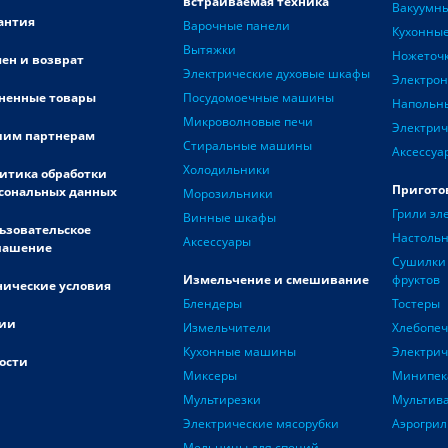
встраиваемая техника
Вакуумн
антия
Варочные панели
Кухонные
Вытяжки
Ножеточ
ен и возврат
Электрические духовые шкафы
Электро
ненные товары
Посудомоечные машины
Напольн
Микроволновые печи
Электрич
им партнерам
Стиральные машины
Аксессуа
Холодильники
итика обработки
Пригото
сональных данных
Морозильники
Грили эл
Винные шкафы
ьзовательское
Настоль
Аксессуары
лашение
Сушилки 
Измельчение и смешивание
фруктов
нические условия
Блендеры
Тостеры
ии
Измельчители
Хлебопе
Кухонные машины
Электри
ости
Миксеры
Минипек
Мультирезки
Мультив
Электрические мясорубки
Аэрогрил
Мельницы для специй