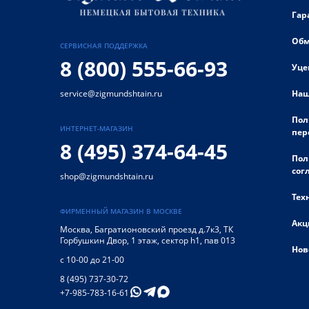
Гар
Обм
СЕРВИСНАЯ ПОДДЕРЖКА
8 (800) 555-66-93
Уце
Наш
service@zigmundshtain.ru
Пол
ИНТЕРНЕТ-МАГАЗИН
пер
8 (495) 374-64-45
Пол
сог
shop@zigmundshtain.ru
Тех
ФИРМЕННЫЙ МАГАЗИН В МОСКВЕ
Акц
Москва
,
Багратионовский проезд д.7к3, ТК
Горбушкин Двор, 1 этаж, сектор h1, пав 013
Нов
с 10-00 до 21-00
8 (495) 737-30-72
+7-985-783-16-61