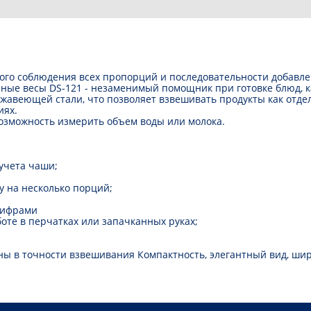
ого соблюдения всех пропорций и последовательности добавле
ные весы DS-121 - незаменимый помощник при готовке блюд, к
жавеющей стали, что позволяет взвешивать продукты как отдел
иях.
озможность измерить объем воды или молока.
 учета чаши;
у на несколько порций;
цифрами
оте в перчатках или запачканных руках;
ны в точности взвешивания Компактность, элегантный вид, ши