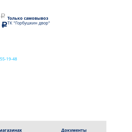
приборы
Блендеры
Дозаторы для мыла
Измельчители
Только самовывоз
Кухонные мойки
Кухонные машины
ТК "Горбушкин двор"
Смесители
Миксеры
Аксессуары для сантехники
Мультирезки
Электрические
мясорубки
Вакуумные упаковщики
555-19-48
Кухонные весы
Ножеточки
Электрические
штопоры
Грили электрические
Настольные плиты
Сушилки для овощей и
фруктов
Тостеры
Хлебопечи
магазинах
Документы