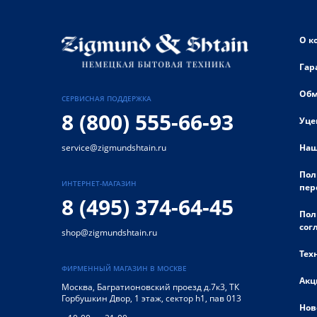
О к
Гар
Обм
СЕРВИСНАЯ ПОДДЕРЖКА
8 (800) 555-66-93
Уце
Наш
service@zigmundshtain.ru
Пол
ИНТЕРНЕТ-МАГАЗИН
пер
8 (495) 374-64-45
Пол
сог
shop@zigmundshtain.ru
Тех
ФИРМЕННЫЙ МАГАЗИН В МОСКВЕ
Акц
Москва
,
Багратионовский проезд д.7к3, ТК
Горбушкин Двор, 1 этаж, сектор h1, пав 013
Нов