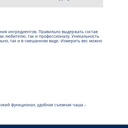
Мультиварки
Аэрогрили
Кофеварки
Кофемолки
ния ингредиентов. Правильно выдержать состав
Кофемашины
ак любителю, так и профессионалу. Уникальность
Капучинаторы
ьно, так и в смешанном виде. Измерить вес можно
Соковыжималки
Электрические чайники
Утюги
Дозаторы для мыла
Кухонные мойки
Смесители
рокий функционал, удобная съемная чаша –