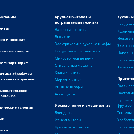
омпании
Крупная бытовая и
Кухонны
встраиваемая техника
Вакуумн
антия
Варочные панели
Кухонные
Вытяжки
Ножеточ
ен и возврат
Электрические духовые шкафы
Электро
ненные товары
Посудомоечные машины
Напольн
Микроволновые печи
Электрич
им партнерам
Стиральные машины
Аксессуа
Холодильники
итика обработки
Пригото
сональных данных
Морозильники
Грили эл
Винные шкафы
ьзовательское
Настоль
Аксессуары
лашение
Сушилки 
Измельчение и смешивание
фруктов
нические условия
Блендеры
Тостеры
ии
Измельчители
Хлебопе
Кухонные машины
Электри
ости