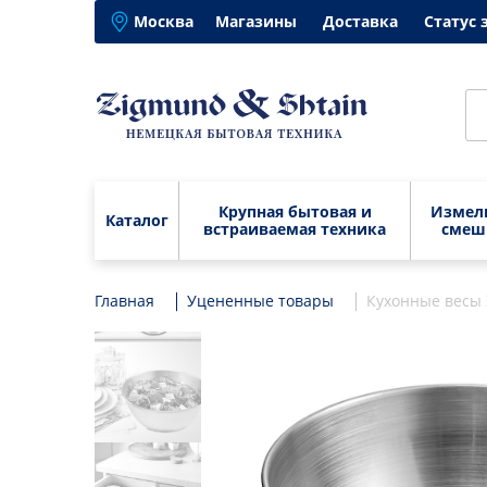
Москва
Магазины
Доставка
Статус 
Крупная бытовая и
Измел
Каталог
встраиваемая техника
смеш
Главная
Крупная бытовая и
Уцененные товары
Варочные панели
Кухонные весы 
Блен
встраиваемая техника
Вытяжки
Изме
Варочные панели
Бле
Электрические духовые
Кухо
шкафы
Вытяжки
Изм
Микс
Посудомоечные
Электрические духовые шкафы
Кух
Муль
машины
Посудомоечные машины
Мик
Элек
Микроволновые печи
мясо
Микроволновые печи
Мул
Стиральные машины