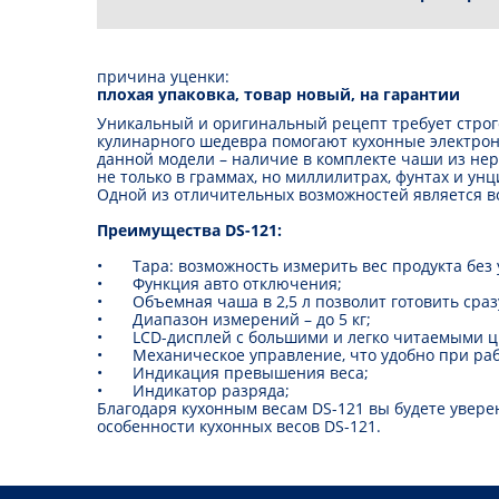
причина уценки:
плохая упаковка, товар новый, на гарантии
Уникальный и оригинальный рецепт требует строг
кулинарного шедевра помогают кухонные электрон
данной модели – наличие в комплекте чаши из нер
не только в граммах, но миллилитрах, фунтах и унц
Одной из отличительных возможностей является в
Преимущества DS-121:
•
Тара: возможность измерить вес продукта без
•
Функция авто отключения;
•
Объемная чаша в 2,5 л позволит готовить сраз
•
Диапазон измерений – до 5 кг;
•
LCD-дисплей с большими и легко читаемыми 
•
Механическое управление, что удобно при раб
•
Индикация превышения веса;
•
Индикатор разряда;
Благодаря кухонным весам DS-121 вы будете увере
особенности кухонных весов DS-121.