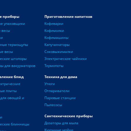
е приборы
Приготовление напитков
ые упаковщики
Кофеварки
 весы
Кофемолки
ки
Кофемашины
нные термощупы
Капучинаторы
ые весы
Соковыжималки
еские штопоры
Электрические чайники
ры для вакууматоров
Термопоты
вление блюд
Техника для дома
ектрические
Утюги
ные плиты
Отпариватели
для овощей и
Паровые станции
Пылесосы
Сантехнические приборы
чи
Дозаторы для мыла
ческие блинницы
Кухонные мойки