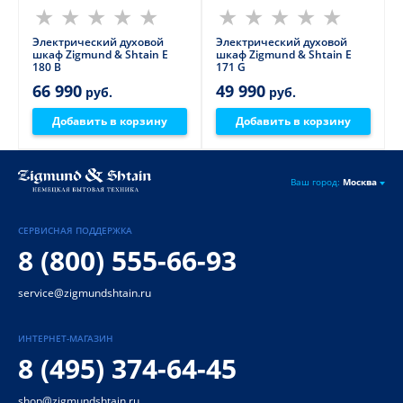
Электрический духовой
Электрический духовой
шкаф Zigmund & Shtain E
шкаф Zigmund & Shtain E
180 B
171 G
66 990
49 990
руб.
руб.
Добавить в корзину
Добавить в корзину
Ваш город:
Москва
СЕРВИСНАЯ ПОДДЕРЖКА
8 (800) 555-66-93
service@zigmundshtain.ru
ИНТЕРНЕТ-МАГАЗИН
8 (495) 374-64-45
shop@zigmundshtain.ru