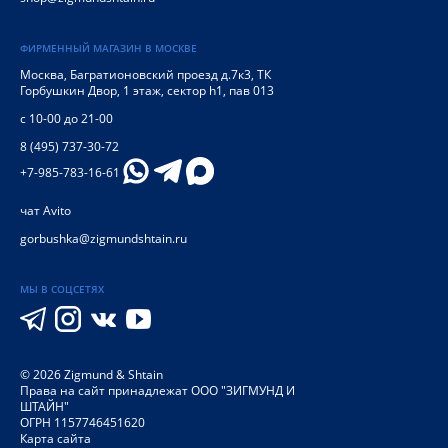
ФИРМЕННЫЙ МАГАЗИН В МОСКВЕ
Москва
,
Багратионовский проезд д.7к3, ТК
Горбушкин Двор, 1 этаж, сектор h1, пав 013
с 10-00 до 21-00
8 (495) 737-30-72
+7-985-783-16-61
чат Avito
gorbushka@zigmundshtain.ru
МЫ В СОЦСЕТЯХ
©
2026
Zigmund & Shtain
Права на сайт принадлежат ООО "ЗИГМУНД И
ШТАЙН"
ОГРН 1157746451620
Карта сайта