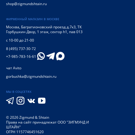
shop@zigmundshtain.ru
ФИРМЕННЫЙ МАГАЗИН В МОСКВЕ
Москва
,
Багратионовский проезд д.7к3, ТК
Горбушкин Двор, 1 этаж, сектор h1, пав 013
с 10-00 до 21-00
8 (495) 737-30-72
+7-985-783-16-61
чат Avito
gorbushka@zigmundshtain.ru
МЫ В СОЦСЕТЯХ
©
2026
Zigmund & Shtain
Права на сайт принадлежат ООО "ЗИГМУНД И
ШТАЙН"
ОГРН 1157746451620