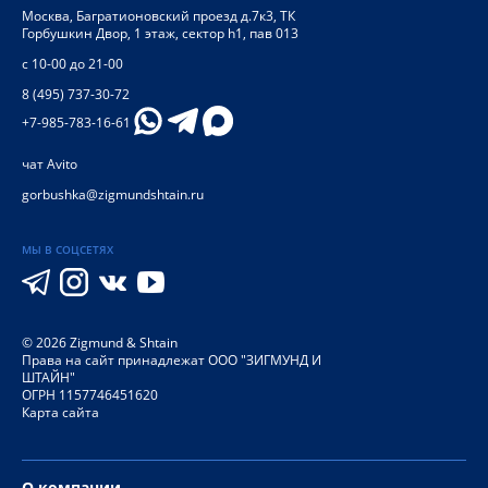
Москва
,
Багратионовский проезд д.7к3, ТК
Горбушкин Двор, 1 этаж, сектор h1, пав 013
с 10-00 до 21-00
8 (495) 737-30-72
+7-985-783-16-61
чат Avito
gorbushka@zigmundshtain.ru
МЫ В СОЦСЕТЯХ
©
2026
Zigmund & Shtain
Права на сайт принадлежат ООО "ЗИГМУНД И
ШТАЙН"
ОГРН 1157746451620
Карта сайта
О компании