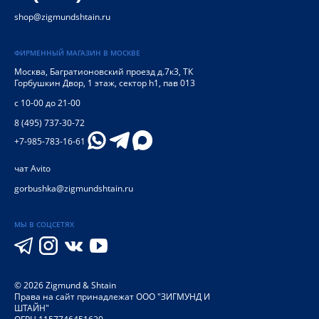
shop@zigmundshtain.ru
ФИРМЕННЫЙ МАГАЗИН В МОСКВЕ
Москва
,
Багратионовский проезд д.7к3, ТК
Горбушкин Двор, 1 этаж, сектор h1, пав 013
с 10-00 до 21-00
8 (495) 737-30-72
+7-985-783-16-61
чат Avito
gorbushka@zigmundshtain.ru
МЫ В СОЦСЕТЯХ
©
2026
Zigmund & Shtain
Права на сайт принадлежат ООО "ЗИГМУНД И
ШТАЙН"