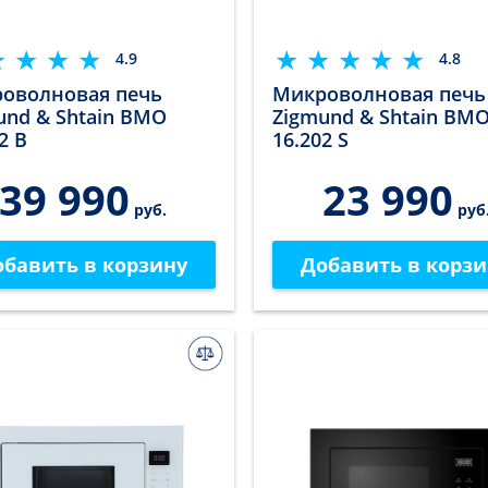
4.9
4.8
оволновая печь
Микроволновая печь
und & Shtain BMO
Zigmund & Shtain BM
2 B
16.202 S
39 990
23 990
руб.
руб
обавить в корзину
Добавить в корзи