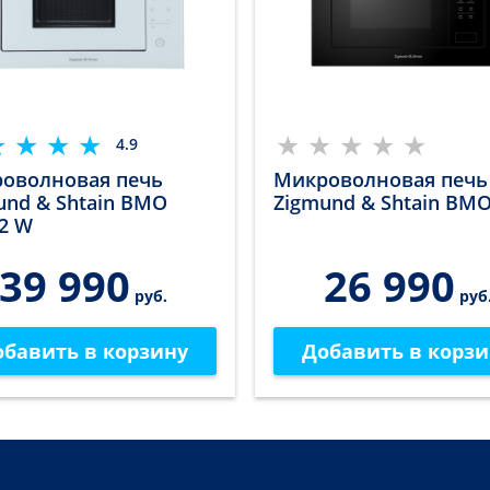
4.9
оволновая печь
Микроволновая печь
und & Shtain BMO
Zigmund & Shtain BMO
52 W
39 990
26 990
руб.
руб
обавить в корзину
Добавить в корзи