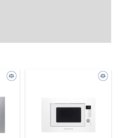
Мультиварки
Аэрогрили
Кофеварки
Кофемолки
Кофемашины
Капучинаторы
Соковыжималки
Электрические чайники
Утюги
Дозаторы для мыла
Кухонные мойки
Смесители