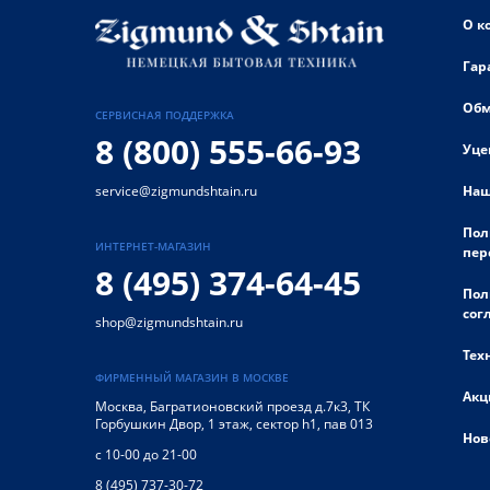
О к
Гар
Обм
СЕРВИСНАЯ ПОДДЕРЖКА
8 (800) 555-66-93
Уце
Наш
service@zigmundshtain.ru
Пол
ИНТЕРНЕТ-МАГАЗИН
пер
8 (495) 374-64-45
Пол
сог
shop@zigmundshtain.ru
Тех
ФИРМЕННЫЙ МАГАЗИН В МОСКВЕ
Акц
Москва
,
Багратионовский проезд д.7к3, ТК
Горбушкин Двор, 1 этаж, сектор h1, пав 013
Нов
с 10-00 до 21-00
8 (495) 737-30-72