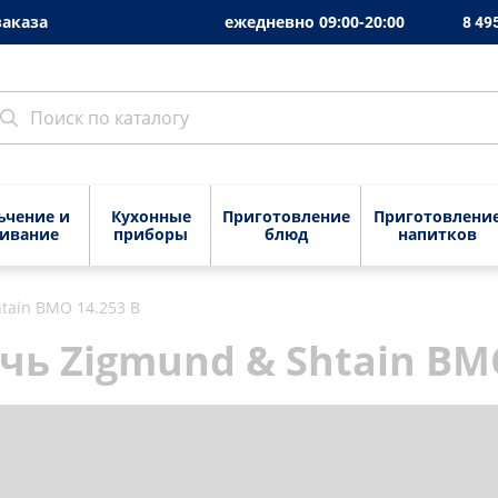
заказа
ежедневно 09:00-20:00
8 49
ьчение и
Кухонные
Приготовление
Приготовлени
ивание
приборы
блюд
напитков
tain BMO 14.253 B
деры
Измельчение и
Вакуумные упаковщики
Грили электрические
Кофеварки
Приготовление бл
смешивание
льчители
Кухонные весы
Настольные плиты
Кофемолки
ь Zigmund & Shtain BMO
Грили электрические
ндеры
нные машины
Ножеточки
Сушилки для овощей и
Кофемашин
фруктов
Настольные плиты
ельчители
еры
Электронные
Капучинато
термощупы
Тостеры
Сушилки для овощей и фр
онные машины
тирезки
Соковыжима
Напольные весы
Хлебопечи
Тостеры
серы
трические
Электрическ
рубки
Электрические
Электрические
Хлебопечи
ьтирезки
Термопоты
штопоры
блинницы