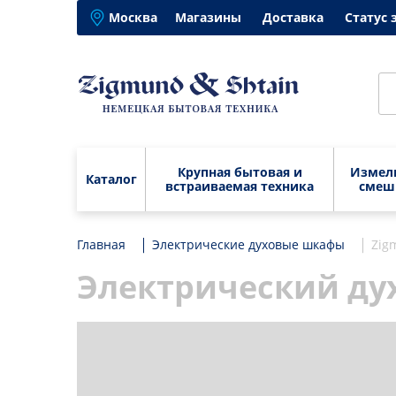
Москва
Магазины
Доставка
Статус 
Крупная бытовая и
Измел
Каталог
встраиваемая техника
смеш
Главная
Крупная бытовая и
Электрические духовые шкафы
Варочные панели
Блен
Zig
встраиваемая техника
Вытяжки
Изме
Электрический дух
Варочные панели
Бле
Электрические духовые
Кухо
шкафы
Вытяжки
Изм
Микс
Посудомоечные
Электрические духовые шкафы
Кух
Муль
машины
Посудомоечные машины
Мик
Элек
Микроволновые печи
мясо
Микроволновые печи
Мул
Стиральные машины