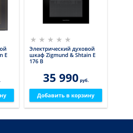
вой
Электрический духовой
n E
шкаф Zigmund & Shtain E
176 B
35 990
.
руб.
ну
Добавить в корзину