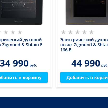
трический духовой
Электрический духо
 Zigmund & Shtain E
шкаф Zigmund & Shtai
166 B
34 990
44 990
руб.
руб
обавить в корзину
Добавить в корзи