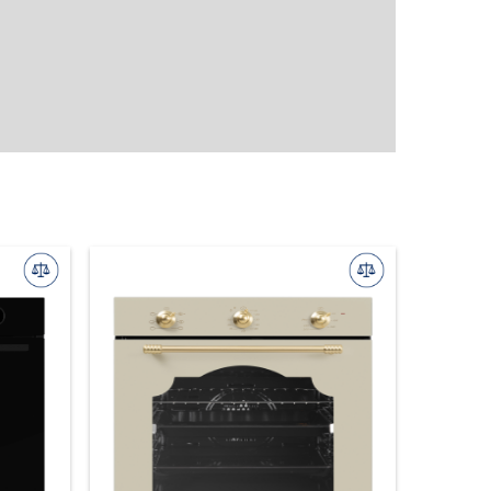
Мультиварки
Аэрогрили
Кофеварки
Кофемолки
Капучинаторы
Соковыжималки
Электрические чайники
Утюги
Дозаторы для мыла
Кухонные мойки
Смесители