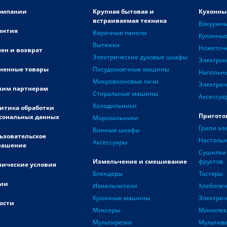
омпании
Крупная бытовая и
Кухонны
встраиваемая техника
Вакуумн
антия
Варочные панели
Кухонные
Вытяжки
Ножеточ
ен и возврат
Электрические духовые шкафы
Электро
ненные товары
Посудомоечные машины
Напольн
Микроволновые печи
Электрич
им партнерам
Стиральные машины
Аксессуа
Холодильники
итика обработки
Пригото
сональных данных
Морозильники
Грили эл
Винные шкафы
ьзовательское
Настоль
Аксессуары
лашение
Сушилки 
Измельчение и смешивание
фруктов
нические условия
Блендеры
Тостеры
ии
Измельчители
Хлебопе
Кухонные машины
Электри
ости
Миксеры
Минипек
Мультирезки
Мультив