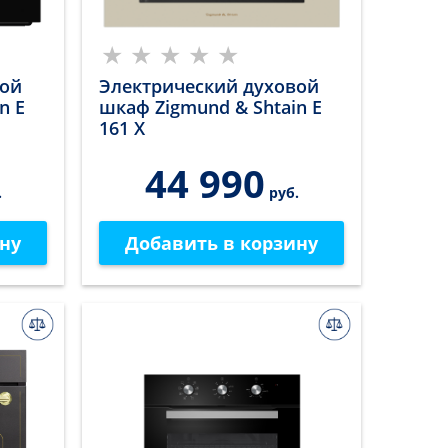
вой
Электрический духовой
n E
шкаф Zigmund & Shtain E
161 X
44 990
.
руб.
ну
Добавить в корзину