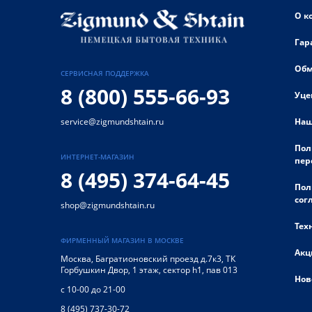
О к
Гар
Обм
СЕРВИСНАЯ ПОДДЕРЖКА
8 (800) 555-66-93
Уце
Наш
service@zigmundshtain.ru
Пол
ИНТЕРНЕТ-МАГАЗИН
пер
8 (495) 374-64-45
Пол
сог
shop@zigmundshtain.ru
Тех
ФИРМЕННЫЙ МАГАЗИН В МОСКВЕ
Акц
Москва
,
Багратионовский проезд д.7к3, ТК
Горбушкин Двор, 1 этаж, сектор h1, пав 013
Нов
с 10-00 до 21-00
8 (495) 737-30-72