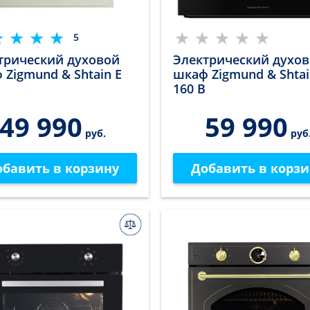
5
трический духовой
Электрический духо
 Zigmund & Shtain E
шкаф Zigmund & Shtai
160 B
49 990
59 990
руб.
руб
обавить в корзину
Добавить в корзи