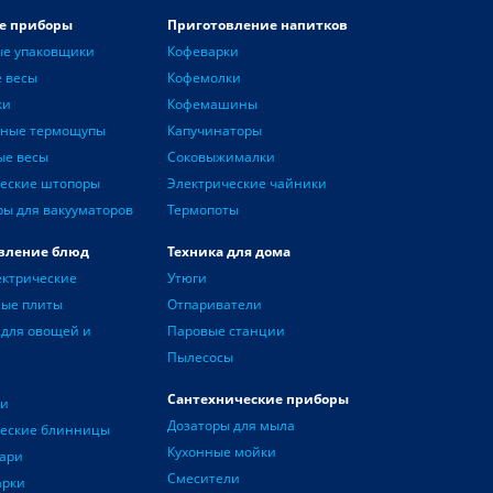
е приборы
Приготовление напитков
ые упаковщики
Кофеварки
 весы
Кофемолки
ки
Кофемашины
нные термощупы
Капучинаторы
ые весы
Соковыжималки
еские штопоры
Электрические чайники
ры для вакууматоров
Термопоты
вление блюд
Техника для дома
ектрические
Утюги
ные плиты
Отпариватели
для овощей и
Паровые станции
Пылесосы
Сантехнические приборы
чи
Дозаторы для мыла
ческие блинницы
Кухонные мойки
ари
Смесители
арки