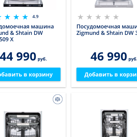
4.9
домоечная машина
Посудомоечная маш
und & Shtain DW
Zigmund & Shtain DW 
509 X
44 990
46 990
руб.
руб
обавить в корзину
Добавить в корзи