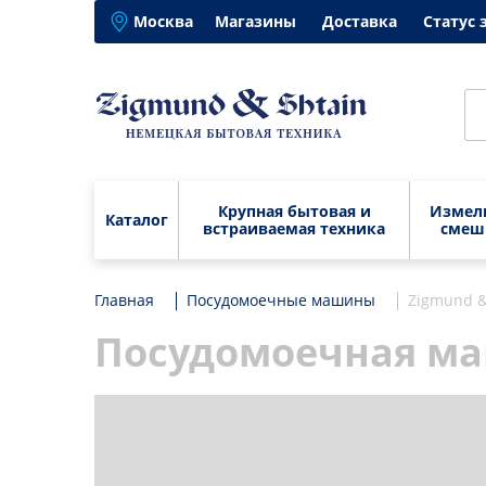
Москва
Магазины
Доставка
Статус 
Крупная бытовая и
Измел
Каталог
встраиваемая техника
смеш
Главная
Крупная бытовая и
Посудомоечные машины
Варочные панели
Zigmund &
Блен
встраиваемая техника
Вытяжки
Изме
Посудомоечная маш
Варочные панели
Бле
Электрические духовые
Кухо
шкафы
Вытяжки
Изм
Микс
Посудомоечные
Электрические духовые шкафы
Кух
Муль
машины
Посудомоечные машины
Мик
Элек
Микроволновые печи
мясо
Микроволновые печи
Мул
Стиральные машины