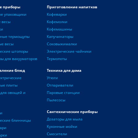
е приборы
Приготовление напитков
ые упаковщики
Кофеварки
 весы
Кофемолки
ки
Кофемашины
нные термощупы
Капучинаторы
ые весы
Соковыжималки
еские штопоры
Электрические чайники
ры для вакууматоров
Термопоты
вление блюд
Техника для дома
ектрические
Утюги
ные плиты
Отпариватели
для овощей и
Паровые станции
Пылесосы
Сантехнические приборы
чи
Дозаторы для мыла
ческие блинницы
Кухонные мойки
ари
Смесители
арки