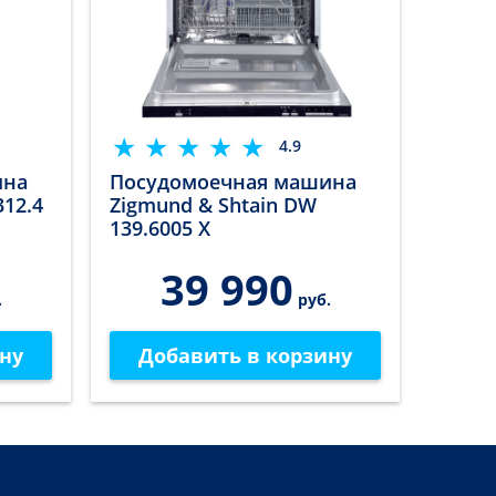
4.9
ина
Посудомоечная машина
312.4
Zigmund & Shtain DW
139.6005 X
39 990
.
руб.
ну
Добавить в корзину