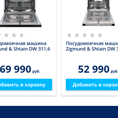
домоечная машина
Посудомоечная маш
und & Shtain DW 311.6
Zigmund & Shtain DW 
69 990
52 990
руб.
руб
обавить в корзину
Добавить в корзи