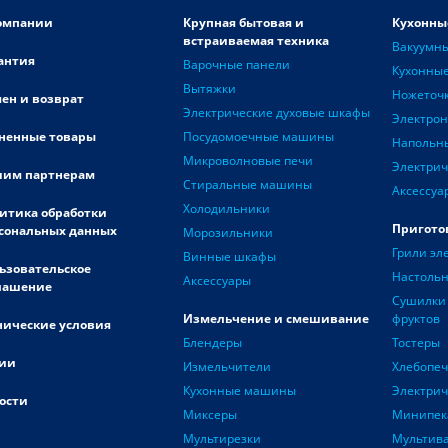
омпании
Крупная бытовая и
Кухонны
встраиваемая техника
Вакуумн
антия
Варочные панели
Кухонные
Вытяжки
Ножеточ
ен и возврат
Электрические духовые шкафы
Электро
ненные товары
Посудомоечные машины
Напольн
Микроволновые печи
Электрич
им партнерам
Стиральные машины
Аксессуа
Холодильники
итика обработки
Пригото
сональных данных
Морозильники
Грили эл
Винные шкафы
ьзовательское
Настоль
Аксессуары
лашение
Сушилки 
Измельчение и смешивание
фруктов
нические условия
Блендеры
Тостеры
ии
Измельчители
Хлебопе
Кухонные машины
Электри
ости
Миксеры
Минипек
Мультирезки
Мультив