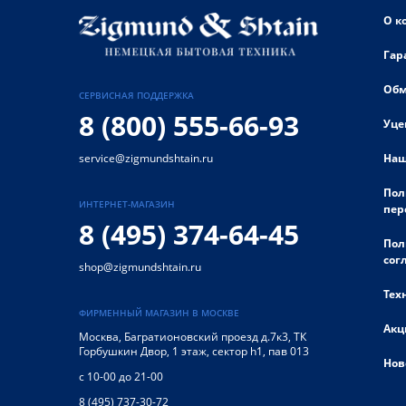
О к
Гар
Обм
СЕРВИСНАЯ ПОДДЕРЖКА
8 (800) 555-66-93
Уце
Наш
service@zigmundshtain.ru
Пол
ИНТЕРНЕТ-МАГАЗИН
пер
8 (495) 374-64-45
Пол
сог
shop@zigmundshtain.ru
Тех
ФИРМЕННЫЙ МАГАЗИН В МОСКВЕ
Акц
Москва
,
Багратионовский проезд д.7к3, ТК
Горбушкин Двор, 1 этаж, сектор h1, пав 013
Нов
с 10-00 до 21-00
8 (495) 737-30-72