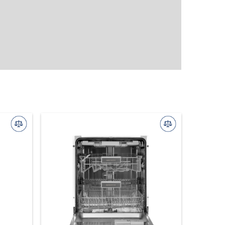
Мультиварки
Аэрогрили
Кофеварки
Кофемолки
Кофемашины
Капучинаторы
Соковыжималки
Электрические чайники
Утюги
Дозаторы для мыла
Кухонные мойки
Смесители