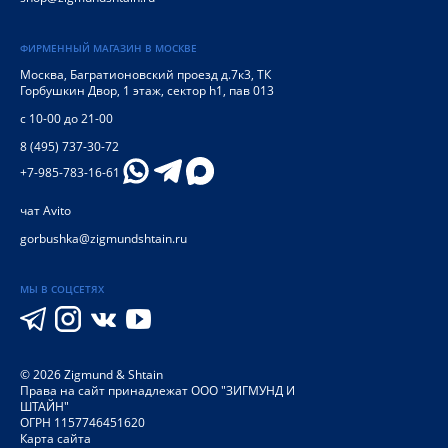
ФИРМЕННЫЙ МАГАЗИН В МОСКВЕ
Москва
,
Багратионовский проезд д.7к3, ТК
Горбушкин Двор, 1 этаж, сектор h1, пав 013
с 10-00 до 21-00
8 (495) 737-30-72
+7-985-783-16-61
чат Avito
gorbushka@zigmundshtain.ru
МЫ В СОЦСЕТЯХ
©
2026
Zigmund & Shtain
Права на сайт принадлежат ООО "ЗИГМУНД И
ШТАЙН"
ОГРН 1157746451620
Карта сайта